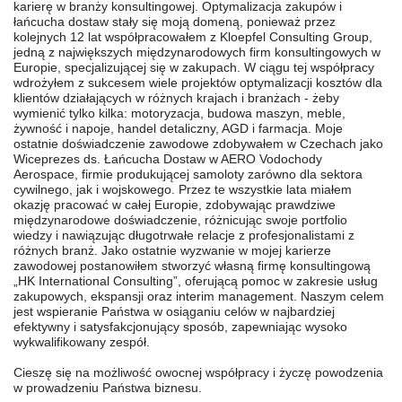
karierę w branży konsultingowej. Optymalizacja zakupów i
łańcucha dostaw stały się moją domeną, ponieważ przez
kolejnych 12 lat współpracowałem z Kloepfel Consulting Group,
jedną z największych międzynarodowych firm konsultingowych w
Europie, specjalizującej się w zakupach. W ciągu tej współpracy
wdrożyłem z sukcesem wiele projektów optymalizacji kosztów dla
klientów działających w różnych krajach i branżach - żeby
wymienić tylko kilka: motoryzacja, budowa maszyn, meble,
żywność i napoje, handel detaliczny, AGD i farmacja. Moje
ostatnie doświadczenie zawodowe zdobywałem w Czechach jako
Wiceprezes ds. Łańcucha Dostaw w AERO Vodochody
Aerospace, firmie produkującej samoloty zarówno dla sektora
cywilnego, jak i wojskowego. Przez te wszystkie lata miałem
okazję pracować w całej Europie, zdobywając prawdziwe
międzynarodowe doświadczenie, różnicując swoje portfolio
wiedzy i nawiązując długotrwałe relacje z profesjonalistami z
różnych branż. Jako ostatnie wyzwanie w mojej karierze
zawodowej postanowiłem stworzyć własną firmę konsultingową
„HK International Consulting”, oferującą pomoc w zakresie usług
zakupowych, ekspansji oraz interim management. Naszym celem
jest wspieranie Państwa w osiąganiu celów w najbardziej
efektywny i satysfakcjonujący sposób, zapewniając wysoko
wykwalifikowany zespół.
Cieszę się na możliwość owocnej współpracy i życzę powodzenia
w prowadzeniu Państwa biznesu.